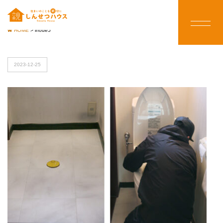
HOME
>
inoue5
2023-12-25