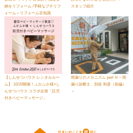
納をリフォーム /手軽なプチリフ
スタッフ紹介
ォーム～リフォーム豆知識
【しんせつハウス レンタルルー
雨漏りのメカニズム part Ⅳ～雨
ム】 10/20開催！ふかふか様×し
漏り診断士、別役 和彦（前編）
んせつハウス コラボ企画「託児
～
付きベビーマッサージ」