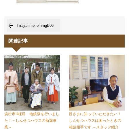
hiraya-interior-imgB06
関連記事
浜松市U様邸 地鎮祭を行いまし
皆さまに知っていただきたい！
た！～しんせつハウスの新築事
しんせつハウスは困ったときの
業～
相談相手です ～スタッフ紹介