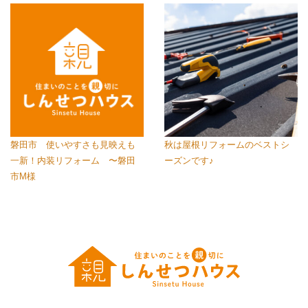
磐田市 使いやすさも見映えも
秋は屋根リフォームのベストシ
一新！内装リフォーム 〜磐田
ーズンです♪
市M様