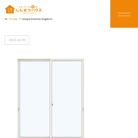
HOME
>
hiraya-interior-imgB06
2021-11-09