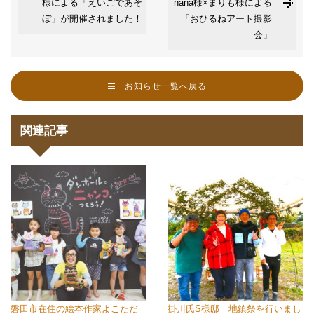
様による「えいごであそ
nana様×まりも様による
ぼ」が開催されました！
「おひるねアート撮影
会」
お知らせ一覧へ戻る
関連記事
磐田市在住の絵本作家よこただ
掛川氏S様邸 地鎮祭を行いまし