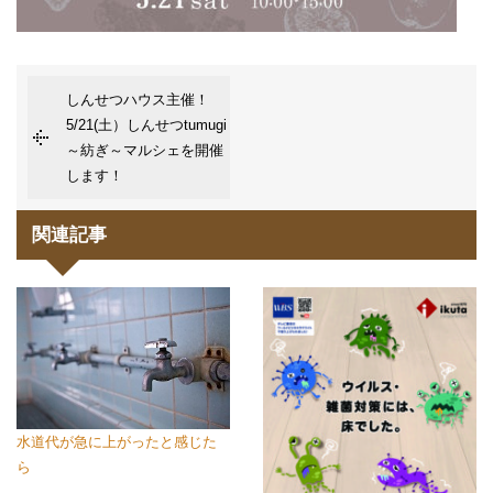
しんせつハウス主催！
5/21(土）しんせつtumugi
～紡ぎ～マルシェを開催
します！
関連記事
水道代が急に上がったと感じた
ら