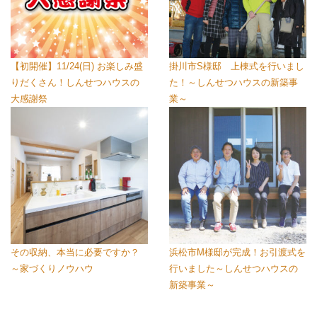
【初開催】11/24(日) お楽しみ盛
掛川市S様邸 上棟式を行いまし
りだくさん！しんせつハウスの
た！～しんせつハウスの新築事
大感謝祭
業～
その収納、本当に必要ですか？
浜松市M様邸が完成！お引渡式を
～家づくりノウハウ
行いました～しんせつハウスの
新築事業～