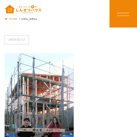
HOME
>
DSC_4961
2023-02-17