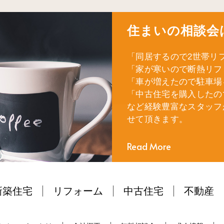
住まいの相談会
「同居するので2世帯リ
「家が寒いので断熱リフ
「車が増えたので駐車場
「中古住宅を購入したの
など経験豊富なスタッフ
せて頂きます。
Read More
新築住宅
リフォーム
中古住宅
不動産