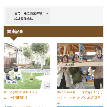
皆で一緒に職業体験！～
設計図作成編～
関連記事
磐田市お庭の全面リフォー
浜松市W様邸 上棟式を行いまし
ム！〜磐田市K様
た！～しんせつハウスの新築事
業～