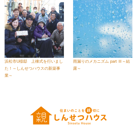
浜松市U様邸 上棟式を行いまし
雨漏りのメカニズム part Ⅲ～結
た！～しんせつハウスの新築事
露～
業～