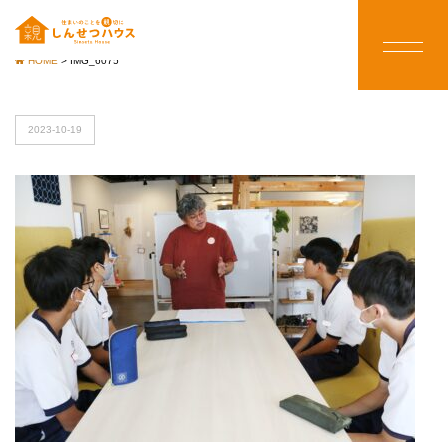
HOME
>
IMG_6075
2023-10-19