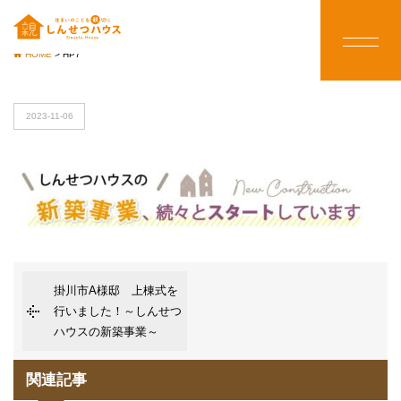
HOME
>
HP7
2023-11-06
掛川市A様邸 上棟式を
行いました！～しんせつ
ハウスの新築事業～
関連記事