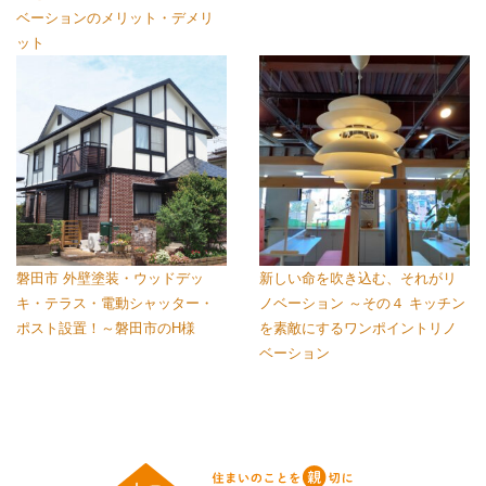
ベーションのメリット・デメリ
ット
磐田市 外壁塗装・ウッドデッ
新しい命を吹き込む、それがリ
キ・テラス・電動シャッター・
ノベーション ～その４ キッチン
ポスト設置！～磐田市のH様
を素敵にするワンポイントリノ
ベーション