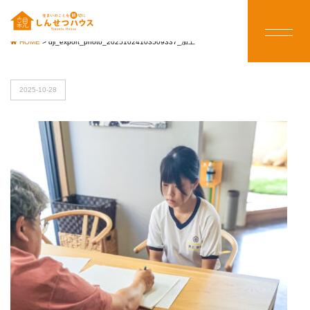
HOME
>
dji_export_photo_20251024103509337_加工
2025-10-28