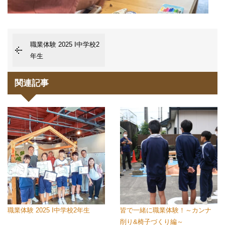
職業体験 2025 I中学校2
年生
関連記事
職業体験 2025 I中学校2年生
皆で一緒に職業体験！～カンナ
削り&椅子づくり編～