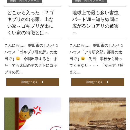
磐田 内装リフォーム
磐田 内装リフォーム
どこから入った！？ゴ
地球上で最も多い害虫
キブリの出る家、出な
パートⅧ～知らぬ間に
い家～ゴキブリが出に
広がるシロアリの被害
くい家の特徴とは～
～
こんにちは。 磐田市のしんせつ
こんにちは。 磐田市のしんせつ
ハウス「ゴキブリ研究所」の太
ハウス「アリ研究部」部長の太
田です
今朝出勤すると、ま
田です
先日、学校から帰っ
たしても太田のデスク下にゴキ
てくるなり・・・ 「女王アリ捕
ブリの死...
まえ...
詳細はこちら
詳細はこちら