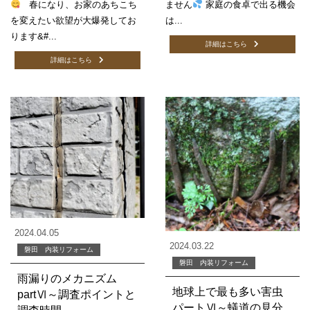
春になり、お家のあちこち
ません
家庭の食卓で出る機会
を変えたい欲望が大爆発してお
は...
ります&#...
詳細はこちら
詳細はこちら
2024.04.05
2024.03.22
磐田 内装リフォーム
磐田 内装リフォーム
雨漏りのメカニズム
地球上で最も多い害虫
partⅥ～調査ポイントと
パートⅥ～蟻道の見分