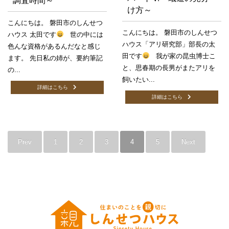
調査時間～
け方～
こんにちは。 磐田市のしんせつ
こんにちは。 磐田市のしんせつ
ハウス 太田です
世の中には
ハウス「アリ研究部」部長の太
色んな資格があるんだなと感じ
田です
我が家の昆虫博士こ
ます。 先日私の姉が、要約筆記
と、思春期の長男がまたアリを
の...
飼いたい...
詳細はこちら
詳細はこちら
Prev
1
2
3
4
5
Next