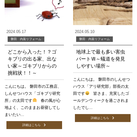
2024.05.17
2024.05.10
磐田 内装リフォーム
磐田 内装リフォーム
どこから入った！？ゴ
地球上で最も多い害虫
キブリの出る家、出な
パートⅦ～蟻道を発見
い家～ゴキブリからの
しやすい場所～
挑戦状！！～
こんにちは。 磐田市のしんせつ
こんにちは。 磐田市の工務店、
ハウス「アリ研究部」部長の太
しんせつハウス「ゴキブリ研究
田です
皆さま、充実したゴ
所」の太田です
春の風が心
ールデンウィークを過ごされま
地よく、このままお昼寝してし
したでし...
まいたい...
詳細はこちら
詳細はこちら