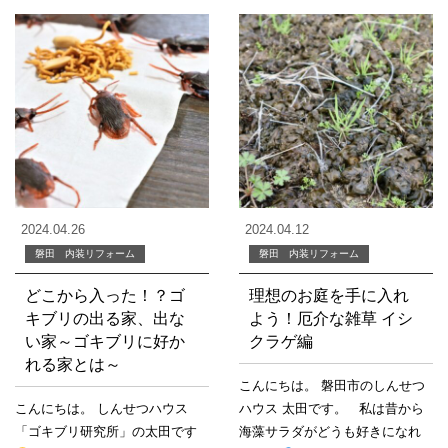
2024.04.26
2024.04.12
磐田 内装リフォーム
磐田 内装リフォーム
どこから入った！？ゴ
理想のお庭を手に入れ
キブリの出る家、出な
よう！厄介な雑草 イシ
い家～ゴキブリに好か
クラゲ編
れる家とは～
こんにちは。 磐田市のしんせつ
こんにちは。 しんせつハウス
ハウス 太田です。 私は昔から
「ゴキブリ研究所」の太田です
海藻サラダがどうも好きになれ