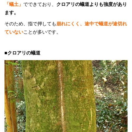
「蟻土」
でできており、
クロアリの蟻道よりも強度があり
ます。
そのため、指で押しても
崩れにくく、途中で蟻道が途切れ
ていない
ことが多いです。
■クロアリの蟻道