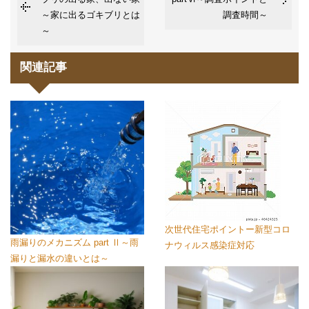
～家に出るゴキブリとは
調査時間～
～
関連記事
次世代住宅ポイントー新型コロ
雨漏りのメカニズム part Ⅱ～雨
ナウィルス感染症対応
漏りと漏水の違いとは～