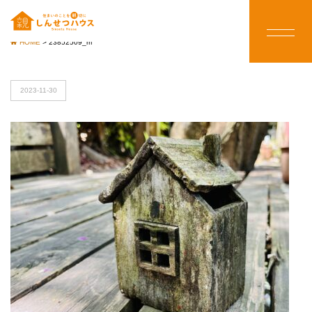
HOME
>
23852509_m
2023-11-30