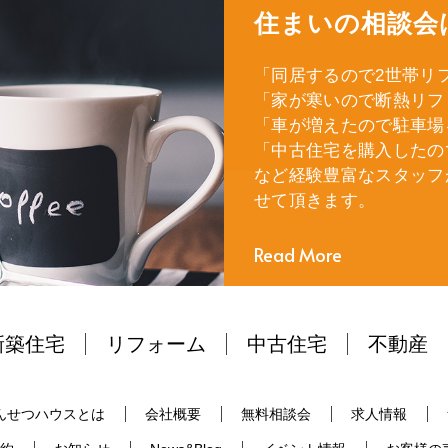
住まいの相談会
「同居するので2世帯リ
「家が寒いので断熱リフ
「車が増えたので駐車場
「中古住宅を購入したの
など経験豊富なスタッフ
せて頂きます。
Read More
新築住宅
リフォーム
中古住宅
不動産
んせつハウスとは
会社概要
無料相談会
求人情報