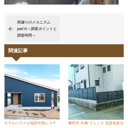
雨漏りのメカニズム
partⅥ～調査ポイントと
調査時間～
関連記事
モデルハウスが福田中島にＯＰ
磐田市 外構 フェンス 洗面化粧台