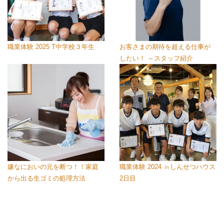
職業体験 2025 T中学校３年生
お客さまの期待を超える仕事が
したい！ ～スタッフ紹介
嫌なにおいの元を断つ！！家庭
職業体験 2024 ㏌しんせつハウス
から出る生ゴミの処理方法
2日目