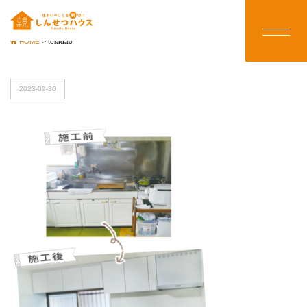
HOME
>
terada0
2023-09-30