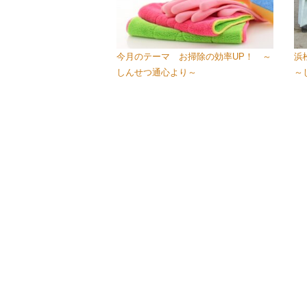
今月のテーマ お掃除の効率UP！ ～
浜
しんせつ通心より～
～