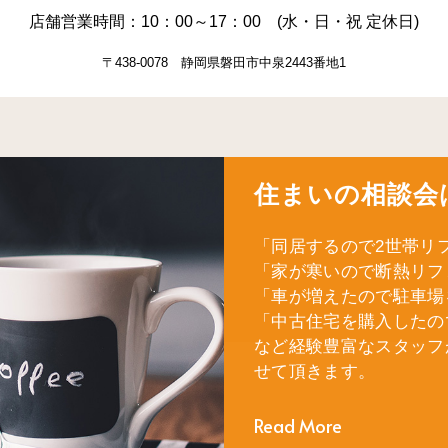
店舗営業時間：10：00～17：00 (水・日・祝 定休日)
〒438-0078 静岡県磐田市中泉2443番地1
住まいの相談会
「同居するので2世帯リ
「家が寒いので断熱リフ
「車が増えたので駐車場
「中古住宅を購入したの
など経験豊富なスタッフ
せて頂きます。
Read More