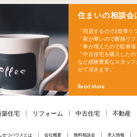
住まいの相談会
「同居するので2世帯リ
「家が寒いので断熱リフ
「車が増えたので駐車場
「中古住宅を購入したの
など経験豊富なスタッフ
せて頂きます。
Read More
新築住宅
リフォーム
中古住宅
不動産
んせつハウスとは
会社概要
無料相談会
求人情報