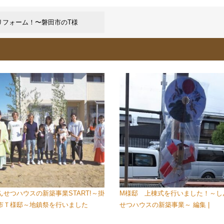
リフォーム！〜磐田市のT様
んせつハウスの新築事業START!～掛
M様邸 上棟式を行いました！～し
市Ｔ様邸～地鎮祭を行いました
せつハウスの新築事業～ 編集 |