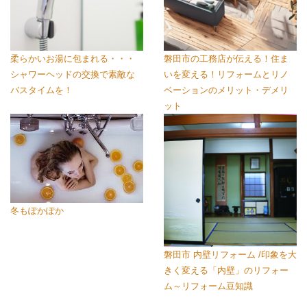
柔らかいお湯に包まれる・・・
磐田市の工務店が伝える！住ま
シャワーヘッドの交換で素敵な
いを変える！リフォームとリノ
バスタイムを！
ベーションのメリット・デメリ
ット
冬もぽかぽか
磐田市 内壁リフォーム /印象を大
きく変える「内壁」のリフォー
ム～リフォーム豆知識