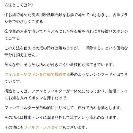
方法としては2つ
①お湯で薄めた洗濯用粉洗剤石鹸をお湯で薄めてつけおきし、古歯ブラ
シ等でやさしくこする
②少量のお湯で溶いてとろとろにした粉石鹸を汚れに直接塗りスポンジ
でこする
この方法を使えば大抵の汚れは落ちますが、「掃除する」という億劫な
部分は消えません。
そんな中、そもそも汚れが付きにくい新技術が出てきています。
フィルターやファンを自動で掃除する
夢のようなレンジフードが出てき
ています。
構造としては、ファンとフィルターが一体化になっており、給湯トレイ
にお湯を入れてボタンを押すだけで
ファンフィルターが自動的に回り出して、自分で汚れを落とします。
その汚れは排水トレイに溜まり外して流すという流れのなります。
その他にも
フィルターレスタイプ
もございます。