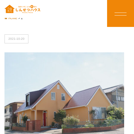
HOME
>
1
2021-10-20