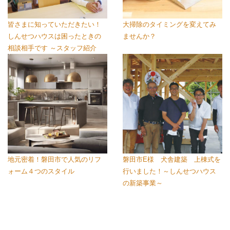
皆さまに知っていただきたい！
大掃除のタイミングを変えてみ
しんせつハウスは困ったときの
ませんか？
相談相手です ～スタッフ紹介
地元密着！磐田市で人気のリフ
磐田市E様 犬舎建築 上棟式を
ォーム４つのスタイル
行いました！～しんせつハウス
の新築事業～