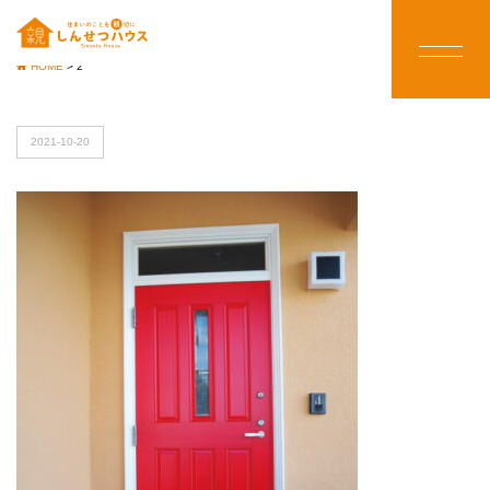
HOME
>
2
2021-10-20