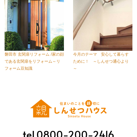
磐田市 玄関扉リフォーム /家の顔
今月のテーマ 安心して暮らす
である玄関扉をリフォーム～リ
ために！ ～しんせつ通心より
フォーム豆知識
～
tel.0800-200-2416