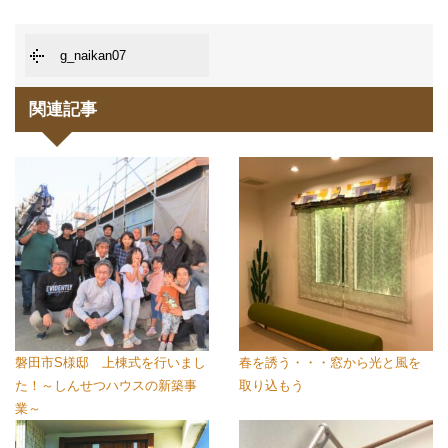
g_naikan07
関連記事
磐田市S様邸 上棟式を行いまし
春を誘う・・・窓から光と風を
た！～しんせつハウスの新築事
取り込もう
業～