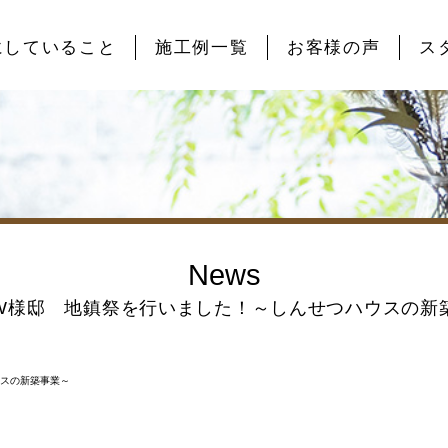
にしていること
施工例一覧
お客様の声
ス
News
W様邸 地鎮祭を行いました！～しんせつハウスの新
ウスの新築事業～