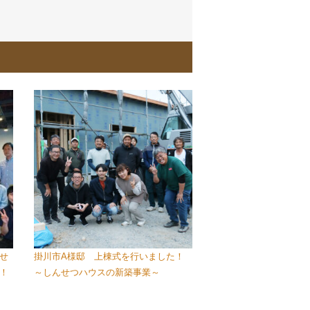
せ
掛川市A様邸 上棟式を行いました！
た！
～しんせつハウスの新築事業～