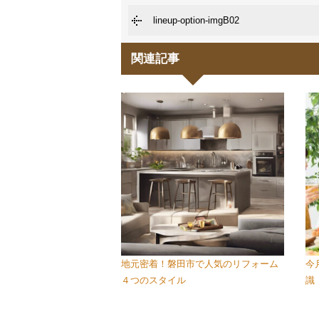
lineup-option-imgB02
関連記事
地元密着！磐田市で人気のリフォーム
今
４つのスタイル
識