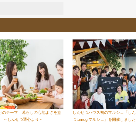
月のテーマ 暮らしの心地よさを意
しんせつハウス初のマルシェ「しん
 ～しんせつ通心より～
つtumugiマルシェ」を開催しまし