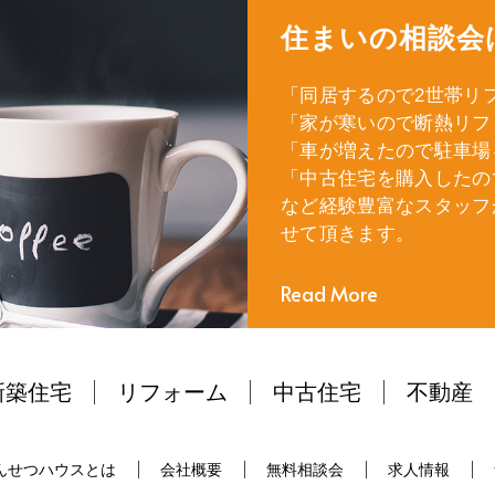
住まいの相談会
「同居するので2世帯リ
「家が寒いので断熱リフ
「車が増えたので駐車場
「中古住宅を購入したの
など経験豊富なスタッフ
せて頂きます。
Read More
新築住宅
リフォーム
中古住宅
不動産
んせつハウスとは
会社概要
無料相談会
求人情報