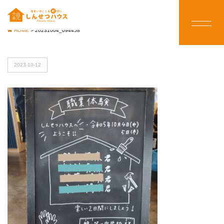
HOME
>
20231004_094458
2023-10-12