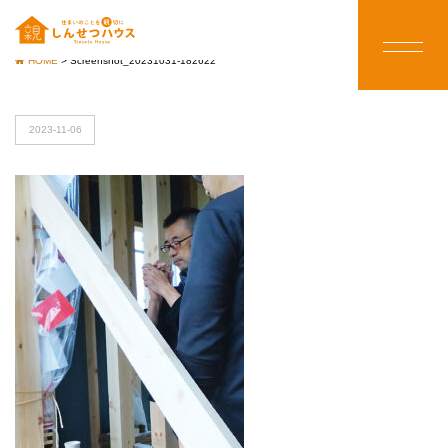
HOME
>
Screenshot_20231031-182622
2023-11-06