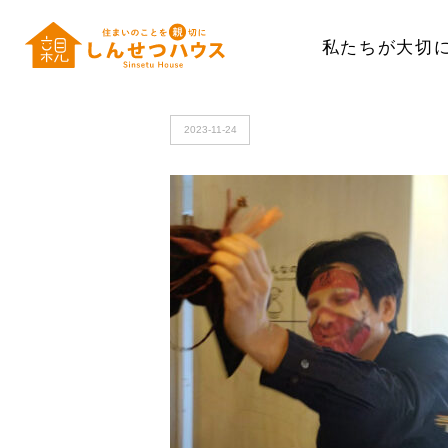
私たちが大切
HOME
>
c231109_113718_sh_exported_70538-768x1024_
2023-11-24