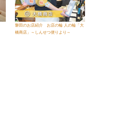
磐田のお店紹介 お店の輪 人の輪「大
橋商店」～しんせつ便りより～