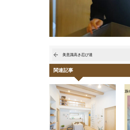
美意識高き忍び達
関連記事