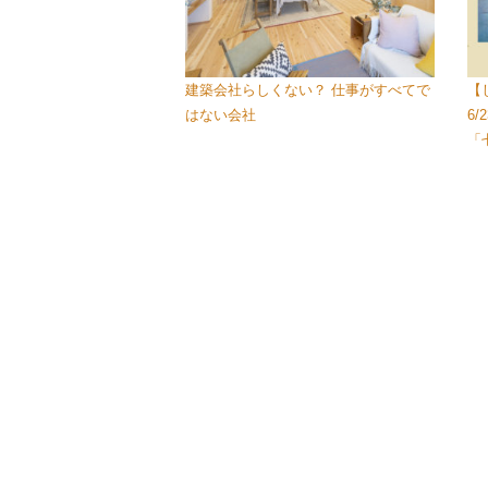
建築会社らしくない？ 仕事がすべてで
【
はない会社
6
「