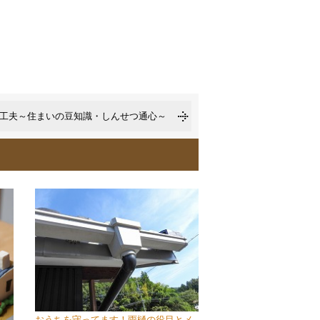
工夫～住まいの豆知識・しんせつ通心～
おうちを守ってます！雨樋の役目とメ