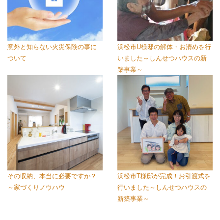
意外と知らない火災保険の事に
浜松市U様邸の解体・お清めを行
ついて
いました～しんせつハウスの新
築事業～
その収納、本当に必要ですか？
浜松市T様邸が完成！お引渡式を
～家づくりノウハウ
行いました～しんせつハウスの
新築事業～