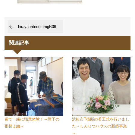
hiraya-interior-imgB06
関連記事
皆で一緒に職業体験！～障子の
浜松市T様邸の着工式を行いまし
張替え編～
た～しんせつハウスの新築事業
～