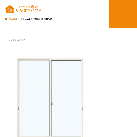
HOME
>
hiraya-interior-imgB06
2021-11-09