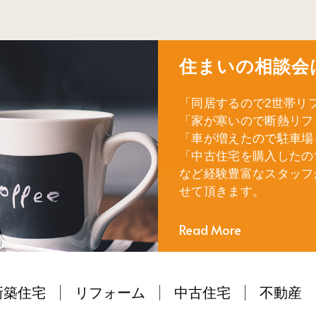
住まいの相談会
「同居するので2世帯リ
「家が寒いので断熱リフ
「車が増えたので駐車場
「中古住宅を購入したの
など経験豊富なスタッフ
せて頂きます。
Read More
新築住宅
リフォーム
中古住宅
不動産