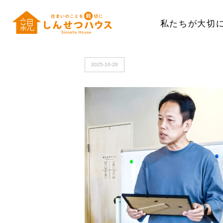
私たちが大切
HOME
>
dji_export_photo_20251024104541043~2_加工
2025-10-28