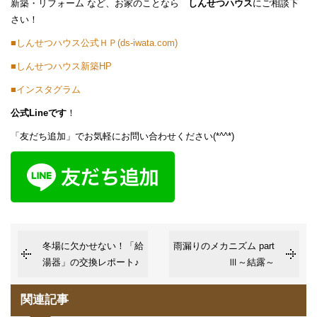
新築・リフォーム など、お家のことなら
しんせつハウス
にご相談下
さい！
■しんせつハウス公式ＨＰ(ds-iwata.com)
■しんせつハウス新築HP
■インスタグラム
公式Lineです
！
「友だち追加」でお気軽にお問い合わせください(*^^*)
冬場に欠かせない！「給
雨漏りのメカニズム part
湯器」の交換レポート♪
Ⅲ～結露～
関連記事