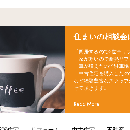
住まいの相談会
「同居するので2世帯リ
「家が寒いので断熱リフ
「車が増えたので駐車場
「中古住宅を購入したの
など経験豊富なスタッフ
せて頂きます。
Read More
新築住宅
リフォーム
中古住宅
不動産