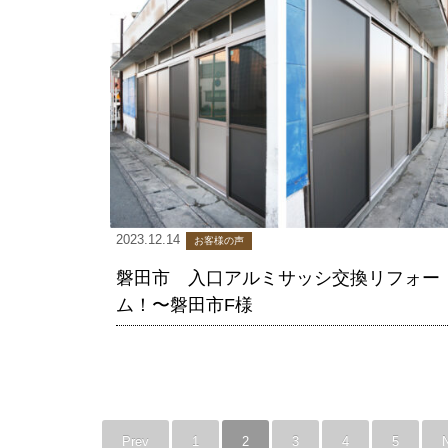
2023.12.14
お客様の声
磐田市 入口アルミサッシ交換リフォー
ム！〜磐田市F様
Prev
1
2
3
4
5